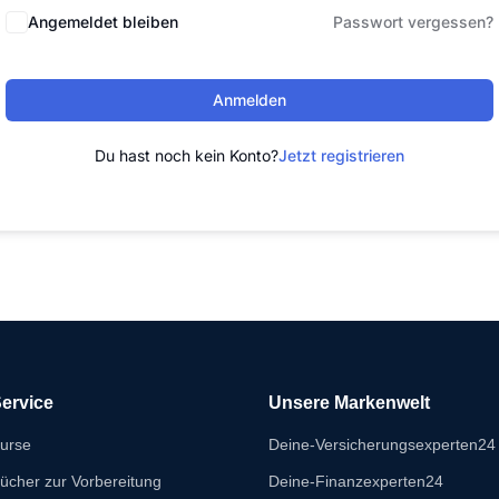
Angemeldet bleiben
Passwort vergessen?
Anmelden
Du hast noch kein Konto?
Jetzt registrieren
ervice
Unsere Markenwelt
urse
Deine-Versicherungsexperten24
ücher zur Vorbereitung
Deine-Finanzexperten24