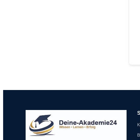
S
K
B