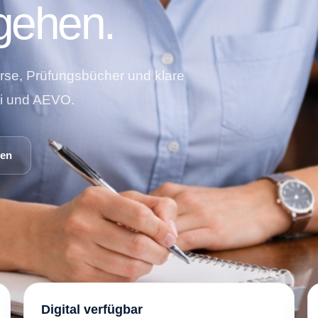
gehen.
rse, Prüfungsbücher und klare
4i und AEVO.
hen
Digital verfügbar