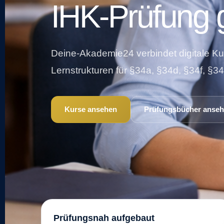
IHK-Prüfung 
Deine-Akademie24 verbindet digitale Ku
Lernstrukturen für §34a, §34d, §34f, §3
Kurse ansehen
Prüfungsbücher anse
Prüfungsnah aufgebaut