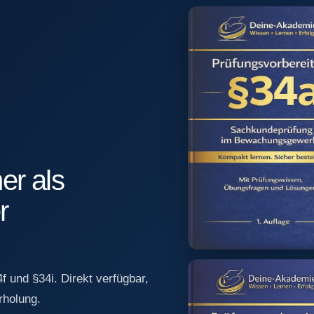
er als
r
f und §34i. Direkt verfügbar,
rholung.