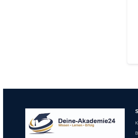
S
K
B