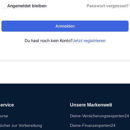
Angemeldet bleiben
Passwort vergessen?
Anmelden
Du hast noch kein Konto?
Jetzt registrieren
ervice
Unsere Markenwelt
urse
Deine-Versicherungsexperten24
ücher zur Vorbereitung
Deine-Finanzexperten24