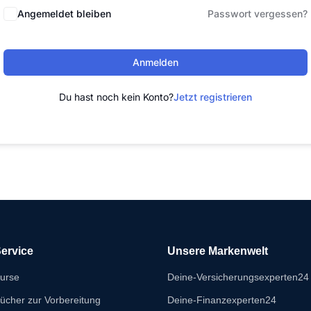
Angemeldet bleiben
Passwort vergessen?
Anmelden
Du hast noch kein Konto?
Jetzt registrieren
ervice
Unsere Markenwelt
urse
Deine-Versicherungsexperten24
ücher zur Vorbereitung
Deine-Finanzexperten24