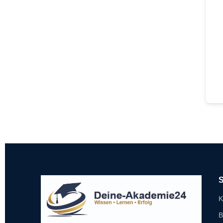
S
K
B