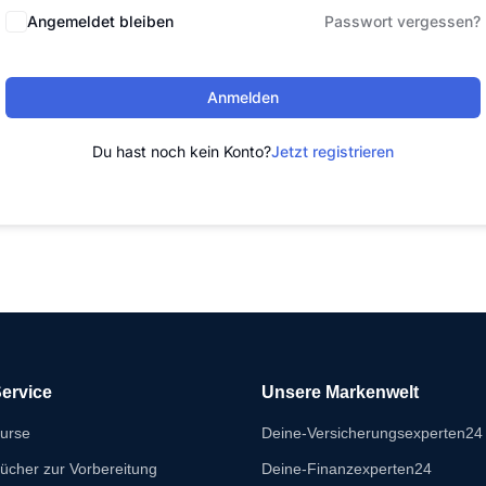
Angemeldet bleiben
Passwort vergessen?
Anmelden
Du hast noch kein Konto?
Jetzt registrieren
ervice
Unsere Markenwelt
urse
Deine-Versicherungsexperten24
ücher zur Vorbereitung
Deine-Finanzexperten24