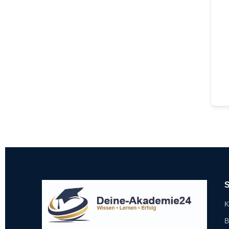
S
K
B