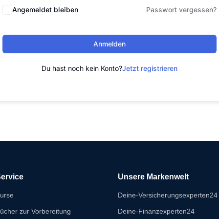
Angemeldet bleiben
Passwort vergessen?
Anmelden
Du hast noch kein Konto?
Jetzt registrieren
ervice
Unsere Markenwelt
urse
Deine-Versicherungsexperten24
ücher zur Vorbereitung
Deine-Finanzexperten24