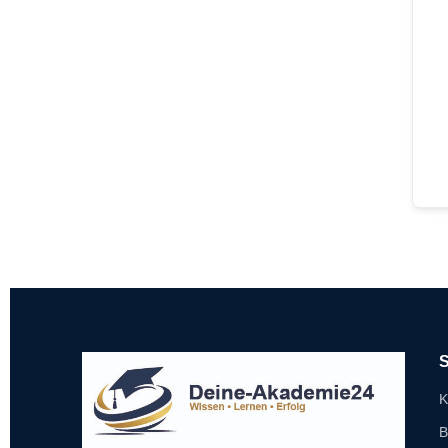
S
K
B