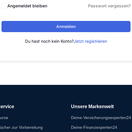
Angemeldet bleiben
Passwort vergessen?
Anmelden
Du hast noch kein Konto?
Jetzt registrieren
ervice
Unsere Markenwelt
urse
Deine-Versicherungsexperten24
ücher zur Vorbereitung
Deine-Finanzexperten24