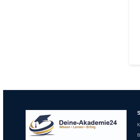
S
K
B