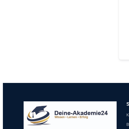
S
K
B