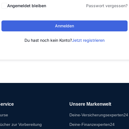
Angemeldet bleiben
Passwort vergessen?
Anmelden
Du hast noch kein Konto?
Jetzt registrieren
ervice
Unsere Markenwelt
urse
Deine-Versicherungsexperten24
ücher zur Vorbereitung
Deine-Finanzexperten24