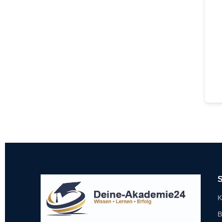
S
K
B