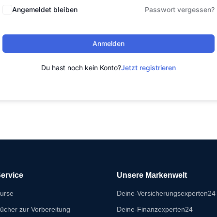
Angemeldet bleiben
Passwort vergessen?
Anmelden
Du hast noch kein Konto?
Jetzt registrieren
ervice
Unsere Markenwelt
urse
Deine-Versicherungsexperten24
ücher zur Vorbereitung
Deine-Finanzexperten24