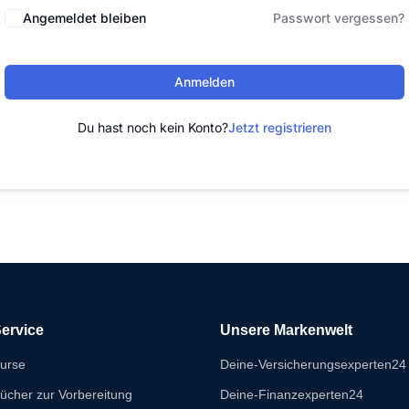
Angemeldet bleiben
Passwort vergessen?
Anmelden
Du hast noch kein Konto?
Jetzt registrieren
ervice
Unsere Markenwelt
urse
Deine-Versicherungsexperten24
ücher zur Vorbereitung
Deine-Finanzexperten24