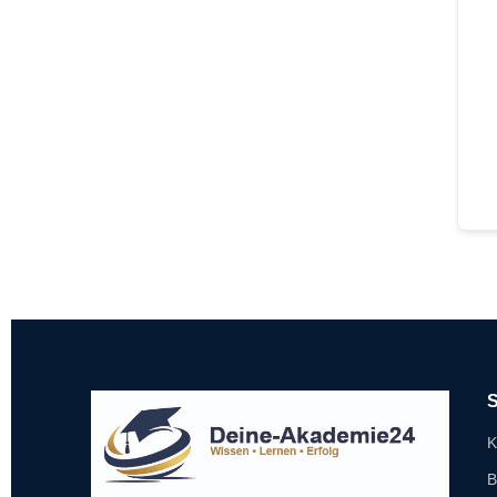
S
K
B