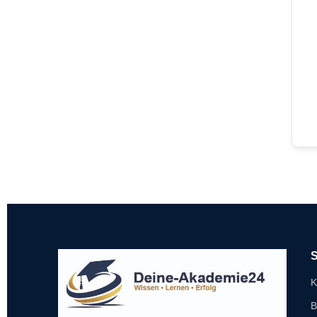
S
K
B