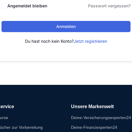
Angemeldet bleiben
Passwort vergessen?
Anmelden
Du hast noch kein Konto?
Jetzt registrieren
ervice
Unsere Markenwelt
urse
Deine-Versicherungsexperten24
ücher zur Vorbereitung
Deine-Finanzexperten24