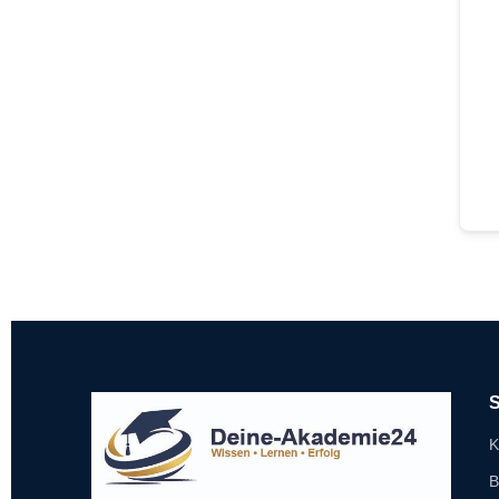
S
K
B