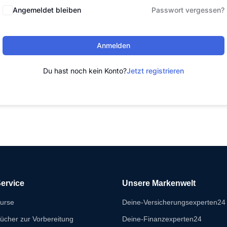
Angemeldet bleiben
Passwort vergessen?
Anmelden
Du hast noch kein Konto?
Jetzt registrieren
ervice
Unsere Markenwelt
urse
Deine-Versicherungsexperten24
ücher zur Vorbereitung
Deine-Finanzexperten24