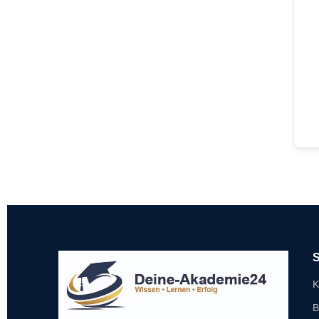
S
K
B