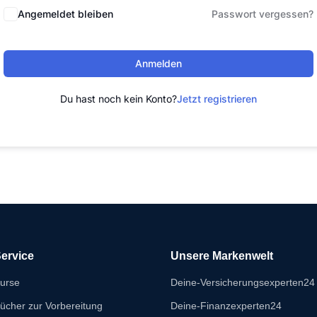
Angemeldet bleiben
Passwort vergessen?
Anmelden
Du hast noch kein Konto?
Jetzt registrieren
ervice
Unsere Markenwelt
urse
Deine-Versicherungsexperten24
ücher zur Vorbereitung
Deine-Finanzexperten24