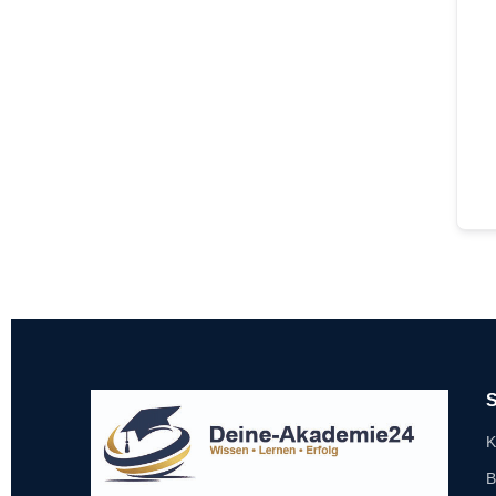
S
K
B