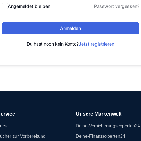
Angemeldet bleiben
Passwort vergessen?
Anmelden
Du hast noch kein Konto?
Jetzt registrieren
ervice
Unsere Markenwelt
urse
Deine-Versicherungsexperten24
ücher zur Vorbereitung
Deine-Finanzexperten24