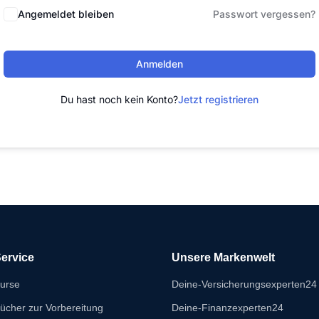
Angemeldet bleiben
Passwort vergessen?
Anmelden
Du hast noch kein Konto?
Jetzt registrieren
ervice
Unsere Markenwelt
urse
Deine-Versicherungsexperten24
ücher zur Vorbereitung
Deine-Finanzexperten24