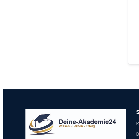
S
K
B