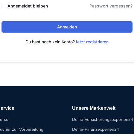
Angemeldet bleiben
Passwort vergessen?
Anmelden
Du hast noch kein Konto?
Jetzt registrieren
ervice
Unsere Markenwelt
urse
Deine-Versicherungsexperten24
ücher zur Vorbereitung
Deine-Finanzexperten24