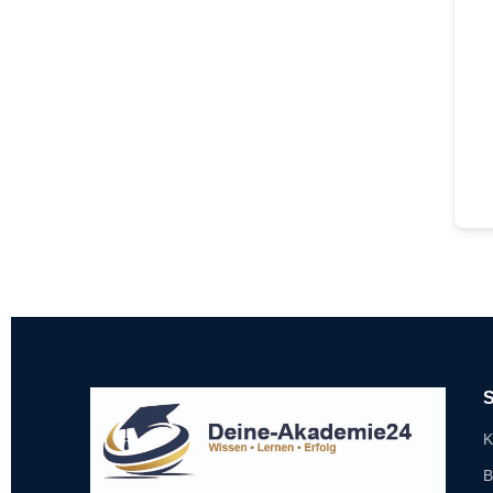
S
K
B