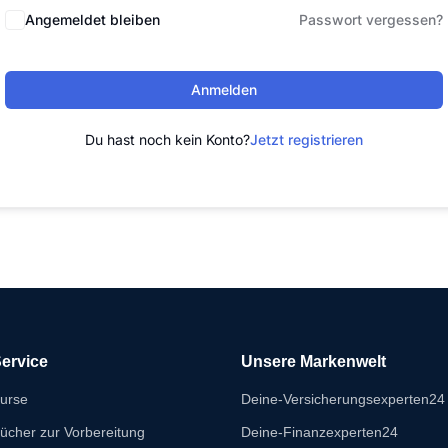
Angemeldet bleiben
Passwort vergessen?
Anmelden
Du hast noch kein Konto?
Jetzt registrieren
ervice
Unsere Markenwelt
urse
Deine-Versicherungsexperten24
ücher zur Vorbereitung
Deine-Finanzexperten24