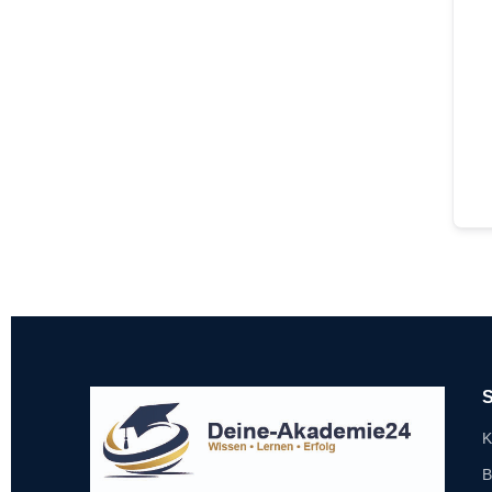
S
K
B