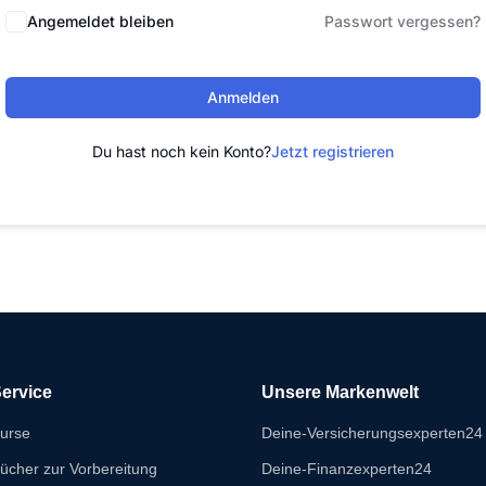
Angemeldet bleiben
Passwort vergessen?
Anmelden
Du hast noch kein Konto?
Jetzt registrieren
ervice
Unsere Markenwelt
urse
Deine-Versicherungsexperten24
ücher zur Vorbereitung
Deine-Finanzexperten24