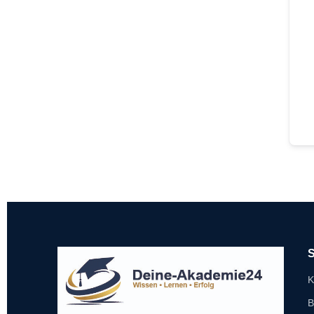
S
K
B