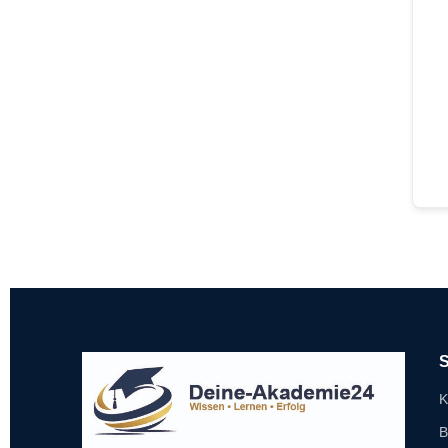
S
K
B