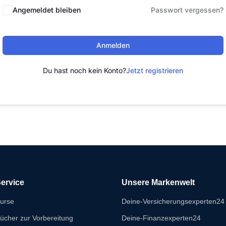
Angemeldet bleiben
Passwort vergessen?
Anmelden
Du hast noch kein Konto?
Jetzt registrieren
ervice
Unsere Markenwelt
urse
Deine-Versicherungsexperten24
ücher zur Vorbereitung
Deine-Finanzexperten24