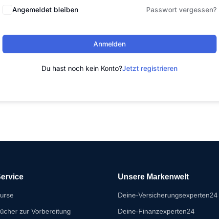
Angemeldet bleiben
Passwort vergessen?
Anmelden
Du hast noch kein Konto?
Jetzt registrieren
ervice
Unsere Markenwelt
urse
Deine-Versicherungsexperten24
ücher zur Vorbereitung
Deine-Finanzexperten24