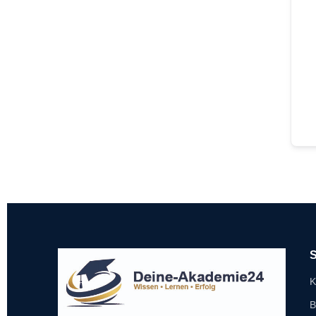
S
K
B