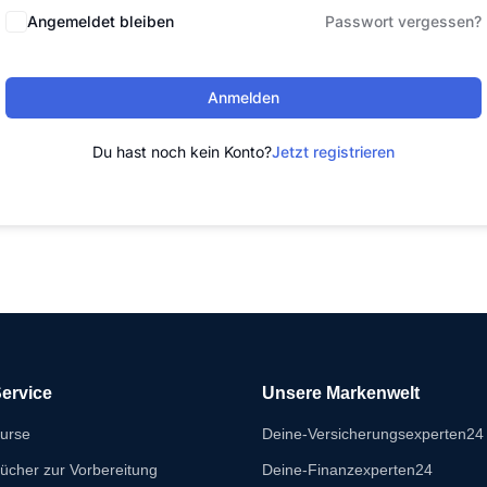
Angemeldet bleiben
Passwort vergessen?
Anmelden
Du hast noch kein Konto?
Jetzt registrieren
ervice
Unsere Markenwelt
urse
Deine-Versicherungsexperten24
ücher zur Vorbereitung
Deine-Finanzexperten24