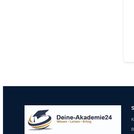
S
K
B