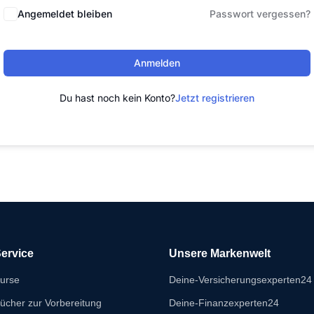
Angemeldet bleiben
Passwort vergessen?
Anmelden
Du hast noch kein Konto?
Jetzt registrieren
ervice
Unsere Markenwelt
urse
Deine-Versicherungsexperten24
ücher zur Vorbereitung
Deine-Finanzexperten24