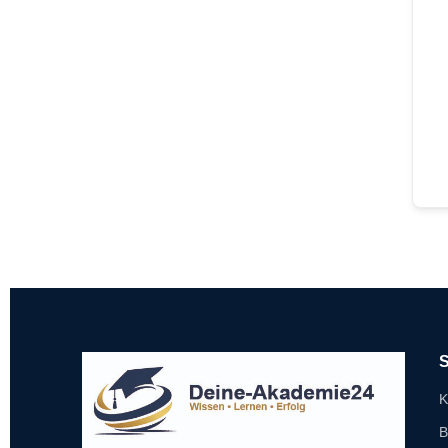
S
K
B