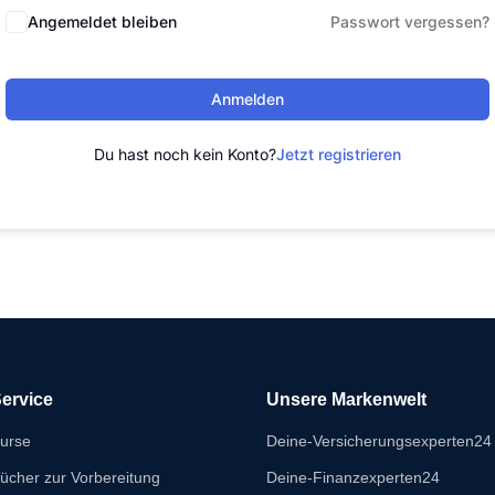
Angemeldet bleiben
Passwort vergessen?
Anmelden
Du hast noch kein Konto?
Jetzt registrieren
ervice
Unsere Markenwelt
urse
Deine-Versicherungsexperten24
ücher zur Vorbereitung
Deine-Finanzexperten24