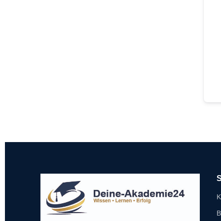
S
K
B