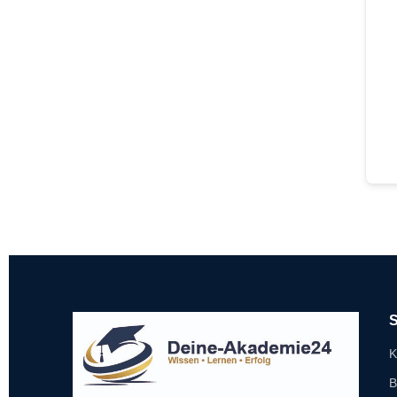
S
K
B