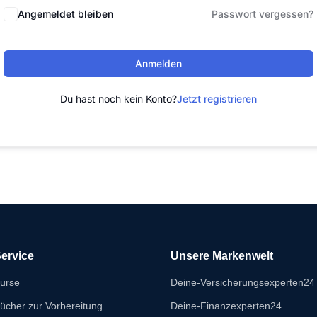
Angemeldet bleiben
Passwort vergessen?
Anmelden
Du hast noch kein Konto?
Jetzt registrieren
ervice
Unsere Markenwelt
urse
Deine-Versicherungsexperten24
ücher zur Vorbereitung
Deine-Finanzexperten24