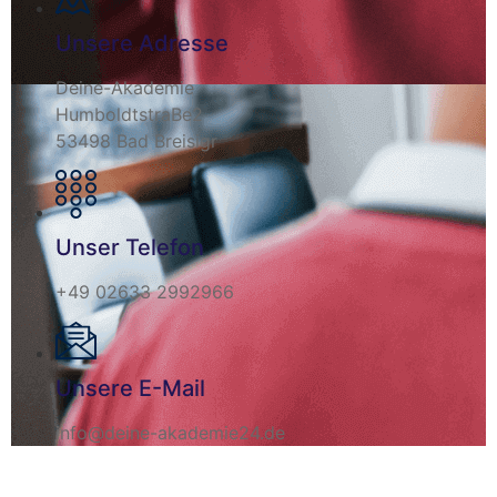
Unsere Adresse
Deine-Akademie
HumboldtstraBe2
53498 Bad Breisigr
Unser Telefon
+49 02633 2992966
Unsere E-Mail
info@deine-akademie24.de