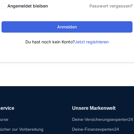
Angemeldet bleiben
Passwort vergessen?
Anmelden
Du hast noch kein Konto?
Jetzt registrieren
ervice
Unsere Markenwelt
urse
Deine-Versicherungsexperten24
ücher zur Vorbereitung
Deine-Finanzexperten24