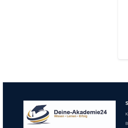
S
K
B