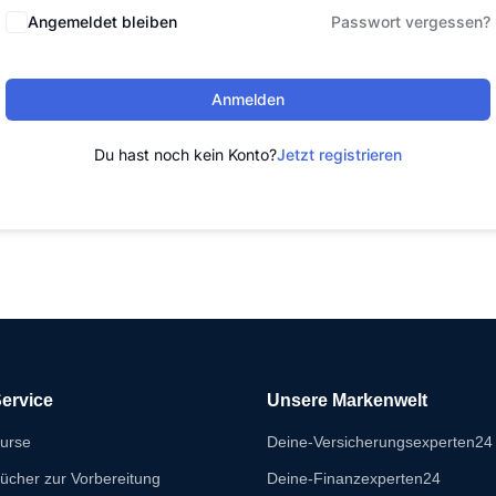
Angemeldet bleiben
Passwort vergessen?
Anmelden
Du hast noch kein Konto?
Jetzt registrieren
ervice
Unsere Markenwelt
urse
Deine-Versicherungsexperten24
ücher zur Vorbereitung
Deine-Finanzexperten24