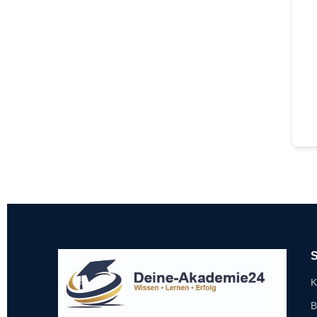
S
K
B