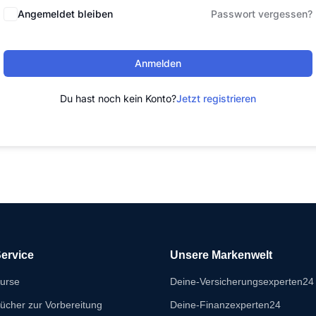
Angemeldet bleiben
Passwort vergessen?
Anmelden
Du hast noch kein Konto?
Jetzt registrieren
ervice
Unsere Markenwelt
urse
Deine-Versicherungsexperten24
ücher zur Vorbereitung
Deine-Finanzexperten24