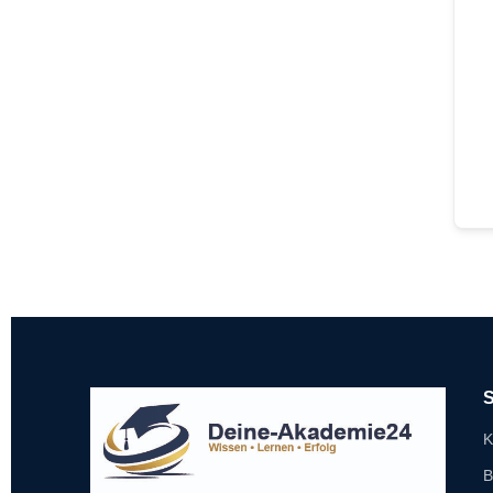
S
K
B