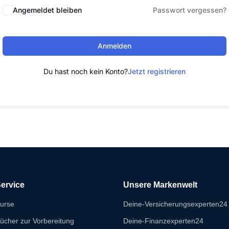
Angemeldet bleiben
Passwort vergessen?
Anmelden
Du hast noch kein Konto?
Jetzt registrieren
ervice
Unsere Markenwelt
urse
Deine-Versicherungsexperten24
ücher zur Vorbereitung
Deine-Finanzexperten24