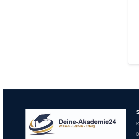
S
K
B