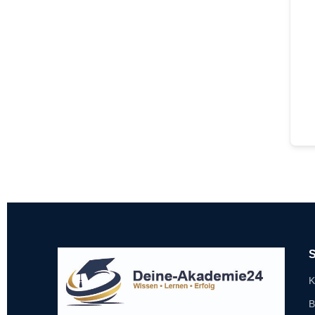
S
K
B