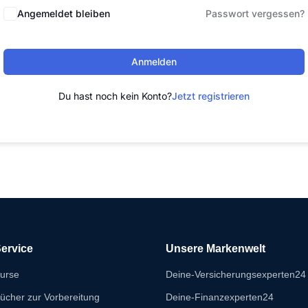
Angemeldet bleiben
Passwort vergessen?
Anmelden
Du hast noch kein Konto?
Jetzt registrieren
ervice
Unsere Markenwelt
urse
Deine-Versicherungsexperten24
ücher zur Vorbereitung
Deine-Finanzexperten24